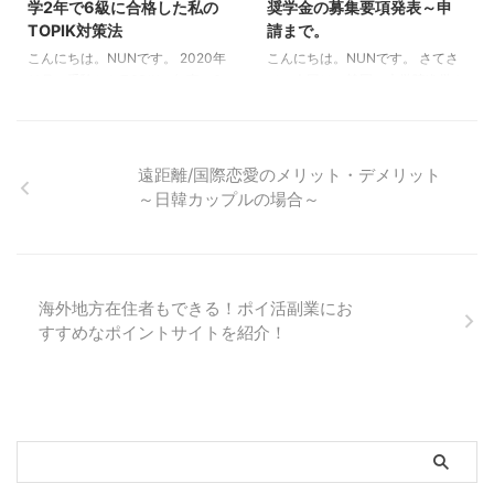
学2年で6級に合格した私の
奨学金の募集要項発表～申
信アプリ(顔出しなし！)で、全世
Instagram에서 이 게시물 보기 韓
TOPIK対策法
請まで。
界2600万ユーザーもいるそうで
国語ならK Village韓国語レッ ...
こんにちは。NUNです。 2020年
こんにちは。NUNです。 さてさ
す^^10代～20代の若い方がユー
11月に受験したTOPIKで無事に6
て、今回は、韓国の大学院進学を
ザに多い ...
級を取得することが出来まし
望む人なら一度は考えるであろう
た！！ やったーーー！ 6級は、韓
最強奨学金の大韓民国政府奨学金
国内で韓国語能力を表す資格で最
について書いてみます。 これ
も高い資格なので、これがあれば
で、お金に困らず勉強することが
遠距離/国際恋愛のメリット・デメリット
留学や就職に有利だと思います。
できるので、奨学金は出来るなら
～日韓カップルの場合～
そのため、今回は、TOPIK6級合
GETしたいですよね！ 毎年募集
格の為に、どうやって勉強したか
しているこの奨学金ですが、過去
を紹介します。 TOPIKとは 受
の合格者の話を聞く限り、年々応
験資格は特になく、認定級は、1
募者が増えているからなのか(予
～6級(数字が大きいほど高級)ま
想)、難易度が上がっているよう
海外地方在住者もできる！ポイ活副業にお
であります。 韓国語能力試験
です。 それでは、詳しく、まと
すすめなポイントサイトを紹介！
(TOPIK)は、大韓民国政府（教育
めてみます！ そもそも大韓民国
省）が認定・実施する唯一の韓国
政府奨学金(大学院)とは 簡単に言
語（ ...
うと、韓国政府が、外国人に向け
て出している給付型奨学金 ...