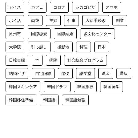
アイス
カフェ
コロナ
シカゴピザ
スマホ
ポイ活
両替
主婦
仕事
入籍手続き
副業
原州市
国際恋愛
国際結婚
多文化センター
大学院
引っ越し
撮影地
料理
日本
日韓夫婦
本
病院
社会統合プログラム
結婚ビザ
自宅隔離
船便
語学堂
送金
通販
韓国スキンケア
韓国ドラマ
韓国旅行
韓国留学
韓国移住準備
韓国語
韓国語勉強