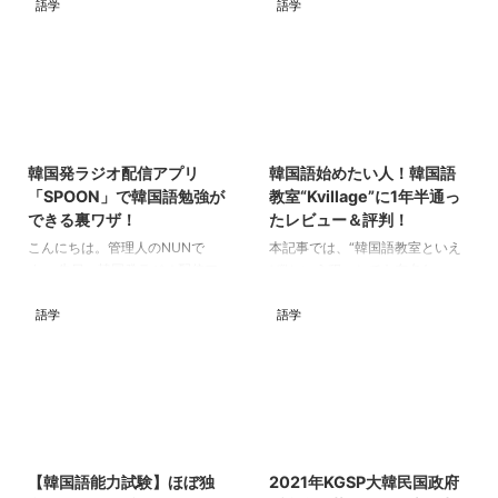
語学
語学
2023/10/21
2023/10/21
韓国発ラジオ配信アプリ
韓国語始めたい人！韓国語
「SPOON」で韓国語勉強が
教室“Kvillage”に1年半通っ
できる裏ワザ！
たレビュー＆評判！
こんにちは。管理人のNUNで
本記事では、“韓国語教室といえ
す。 先日、韓国発ラジオ配信ア
ば”という程、とても有名な
プリ「SPOON」を初めて使って
KVillageを紹介しようと思いま
みました。 最近、音声配信アプ
す。 実は、私の周りにはKvillage
語学
語学
リが流行っていますが、今回は
に通っている人が沢山いました。
「SPOON」の紹介をしてみま
実の妹や、仲の良い友達数人が通
す。 「SPOON」とは Spoon
っていたので、実際にKvillageに
(スプーン) - ラジオ・音声ライブ
通ってた友人の1人に取材して、
配信 開発元:Spoon Radio 無料
超細かく聞いてみました！！ 実
2023/10/21
2021/4/23
posted withアプリーチ
際に約1年半通ってた方の生の声
「SPOON」は、誰でも自由に
なので、迷ってる方は参考にして
【韓国語能力試験】ほぼ独
2021年KGSP大韓民国政府
「声」だけで配信出来るライブ配
みて下さい。 Kvillageとは