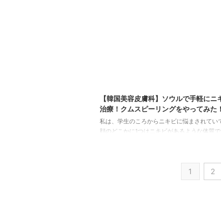
イナンバーカードを求められることが多いで
日本に住民票がある場合、住民票で身分証明
る場合もありますが、 住民票やパスポートだ
明できない場合が ...
202
【韓国美容皮膚科】ソウルで手軽にニ
治療！クムスピーリングをやってみた
私は、学生のころからニキビに悩まされていて
顔のどこかに1つはニキビがあるような体質で
ので、昔から皮膚科の薬を飲んだり塗ったり
ました。 韓国に来てからは、美容皮膚科も多
ナブルで通いやすいのもあり、色んな施術を
1
2
ます。 今回は、旅行で韓国に来た方も、手
る「クムスピーリング」を紹介します！ ク
リングとは？ クムスピーリング(쿰스필링)は
ピーリングとも呼ばれ、 毛穴を塞いでいた皮
できるよう、角質層を剥が ...