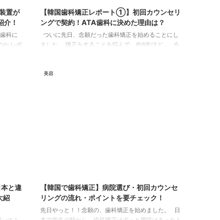
装置が
【韓国歯科矯正レポート➀】初回カウンセリ
紹介！
ングで契約！ATA歯科に決めた理由は？
A歯科に
ついに先日、念願だった歯科矯正を始めることにし
のか レポ
ました。 矯正をすることを悩んで、約6年ほど。 今
＜
回は、色々な病院でカウンセリングを受けた私が、
リングを
“ATA歯科”で歯科矯正をすることに決めた理由を紹介
美容
事をご参
します！ 今後、韓国で歯科矯正を検討している方は
(?)を
ぜひ参考にしてみて下さい。 病院選び 歯科矯正をす
がガタガ
るかしないか悩んで約6年。 今まで行った歯医者のカ
口の空間
ウンセリングは6件。 この度、やっとの思いで、ある
病院にて歯科矯正をすることを決めました。 &n ...
24/3/24
2024/3/24
日本と違
【韓国で歯科矯正】病院選び・初回カウンセ
大紹
リングの流れ・ポイントを要チェック！
先日やっと！！念願の、歯科矯正を始めました。 日