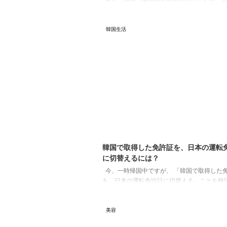
最近、韓国で歯科矯正を始めたのですが、 
ると、日本との違いを沢山発見しました！ 
外渡航がしやすくなったため、韓国で歯科矯
韓国生活
い！と考えてる方も多いのではないでしょう
のため、今回は、韓国と日本の歯科矯正の違
や期間）を紹介しようと思います！ 歯科矯
歯科矯正は、日本でも韓国でも、基本的に保
象外です。 ※日本では、美容目的ではなく、
症状の場合などは保険適応になるようです。 &nbs
202
韓国で取得した免許証を、日本の運転
に切替えるには？
今、一時帰国中ですが、 「韓国で取得した
を、日本の運転免許証に切替える」ことを検
て、 そのために色々情報収集をしています。
と少し複雑で色々問い合わせもしてみたので、
美容
ってる情報を共有したいと思います！ 日本
が必要な場面 日本では、身分証明の際に、免