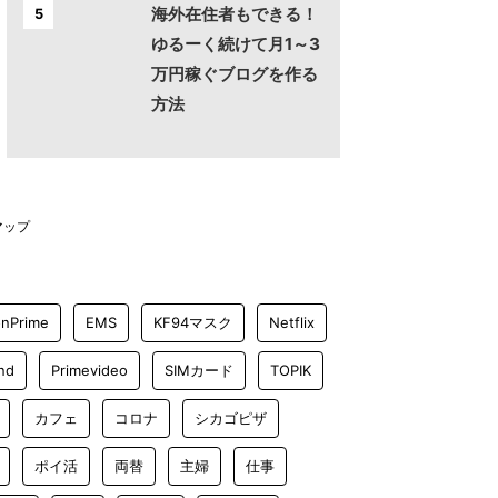
海外在住者もできる！
5
ゆるーく続けて月1～3
万円稼ぐブログを作る
方法
マップ
nPrime
EMS
KF94マスク
Netflix
nd
Primevideo
SIMカード
TOPIK
カフェ
コロナ
シカゴピザ
ポイ活
両替
主婦
仕事