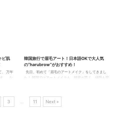
すよね。
ットカード)を準備 現金 私は、ソウル内のWOWPASS
が出来
で、ウォンから円に換金しています。 明洞や蚕室やホ
けでは証
ンデなどの主要駅にあり、場所詳細はコチラ ...
3/12/13
2024/1/26
キビ肌
韓国旅行で眉毛アート！日本語OKで大人気
！
の“harubrow”がおすすめ！
、 万年
先日、初めて「眉毛のアートメイク」をしてきまし
す。 な
た！ 韓国ではアートメイクも、技術が高く、値段も安
色々試し
いので、 わざわざ日本からアートメイクのために韓国
くリーズ
に来る方もいます。 韓国の眉毛アートメイクについ
行ってい
て、日本と比較しながらレポートするので、 アートメ
3
…
11
Next »
軽に出来
イクしようか悩んでる方はぜひ参考にしてください！
ムスピー
眉毛のアートメイクとは？ まず、簡単に説明します
、ゼスナ
＾＾ 眉毛アートメイクは、皮膚に色素を注入して、消
脂を排出
えない眉毛を作れる施術です。 施術は約1年ほどは持
つので、1度入れたら、綺麗 ...