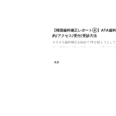
202
【韓国歯科矯正レポート➃】ATA歯
約/アクセス/受付/受診方法
そろそろ歯科矯正を始めて1年が経とうとして
す。 最初は「2年って長いな～」と思ってい
が、1年があっという間に過ぎてしまいました
は、私が通っているATA歯科で受診するまで
美容
方法をお伝えしようと思います！ 予約方法 
方法 受付方法 利用方法 特に初めての方は不
うので、ぜひチェックしてみて下さい！ AT
予約方法 ATA歯科では、日本語で、LINEで
能です。 下記より、相談・お問い合わせをし
ださい。 初診の方は、下記記事もぜひ参考にし 
20