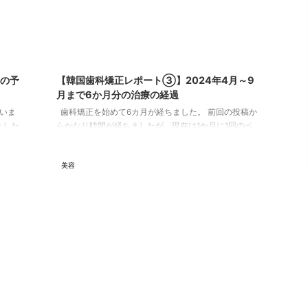
4/12/25
2024/10/15
科の予
【韓国歯科矯正レポート➂】2024年4月～9
月まで6か月分の治療の経過
いま
歯科矯正を始めて6カ月が経ちました。 前回の投稿か
ました
らかなり時間が経ちましたが、現在は1か月に1回のペ
。 今回
ースで歯科に通っています。 前回の投稿で最後の訪問
の下記の
が、3/13だったのでそれ以降の治療について、写真を
美容
アクセス
メインにアップしていきます！ 前回までの様子はこ
安だと思
ちらも確認してみてください！ 毎月の検診でしてい
A歯科の
ること 毎月の検診では、院長先生の診察と、歯の掃
の予約が可
除、ワイヤーの入れ替えを主にしています。 検診によ
てみてく
って、ワイヤーの強さやどこをどうするのかなどを決
...
めているようです。 大体 ...
24/3/24
2024/3/24