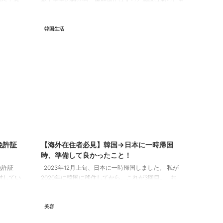
本で学生の時から、歯科矯正はずっと興味はあったも
調べてみ
のの一歩踏み出せず。 韓国に来てからも、良い病院に
最近は海
出会えなかったのもあり、タイミングを逃しまくって
正をした
韓国生活
いました。 今回やっと納得できる病院に出会えたの
か？ そ
で、歯科矯正を始めることにした決め手や治療方針な
い（費用
どについて紹介します！ 私の歯科矯正カウンセリン
正の費用
グ遍歴 大まかに過去に何回カウンセリングを受けて、
険適応対
どんな治療方針を提案されたのか紹介します。 東京
先天的な
の歯医者にて まず ...
p ...
3/12/15
2025/7/3
免許証
【海外在住者必見】韓国→日本に一時帰国
時、準備して良かったこと！
免許証
2023年12月上旬、日本に一時帰国しました。 私が
討してい
2020年に韓国に移住してから、これが3回目。 お
 調べる
金・健康保険・インターネットの3つの観点で、 準備
 私が知
して良かったことを紹介します！ お金 帰国日に使う
美容
の免許証
くらいの現金(交通費数千円ほど)を準備 生活費は、日
許証とマ
本の口座に海外送金 WISEカード(全世界で使えるデビ