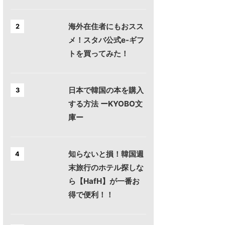
海外在住者にもおスス
2
メ！スタバ公式e-ギフ
トを買ってみた！
日本で韓国の本を購入
3
する方法 ーKYOBO文
庫ー
知らないと損！韓国週
4
末旅行のホテル探しな
ら【HafH】が一番お
得で便利！！