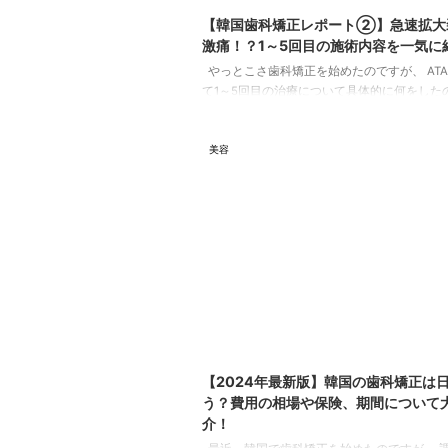
【韓国歯科矯正レポート➁】急速拡大
激痛！？1～5回目の施術内容を一気に
やっとこさ歯科矯正を始めたのですが、 AT
て1～5回目の治療について具体的に何をした
ートしようと思います！ 1回目（初訪問）
2024/01/25＞ 初訪問のこの日は、カウンセ
美容
して、契約をした日です。 詳しくは以下の記
考にして下さい＾＾ 契約後、すぐに最初の治療
してくださいました！ ご覧の通り私は前歯
タなので、上の歯は、急速拡大装置をつけて
を広げることに。 そのため ...
20
【2024年最新版】韓国の歯科矯正は
う？費用の相場や保険、期間について
介！