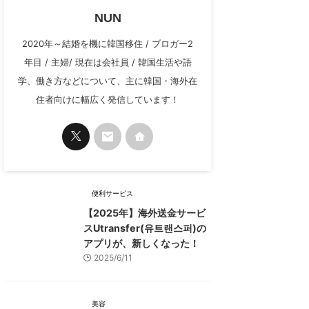
NUN
2020年～結婚を機に韓国移住 / ブロガー2
年目 / 主婦/ 現在は会社員 / 韓国生活や語
学、働き方などについて、主に韓国・海外在
住者向けに幅広く発信しています！
便利サービス
【2025年】海外送金サービ
スUtransfer(유트랜스퍼)の
アプリが、新しくなった！
2025/6/11
美容