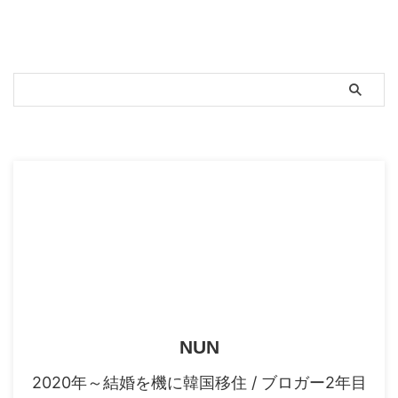
国に、91日以上滞在する外国人が
正しい情報を入手して、安心安全
必ず行わなければならないもの
に、韓国旅行が出来るように、こ
が、外国人登録です。 外国人登
の記事が参考になれば嬉しいで
録をすることで、はじめて身分が
す。 現在、韓国に入国可能なの
保証され、 家の契約や銀行口 ...
か？ 本記事を作成したのが2022
年5月時点では、一般的な旅行者
は入国が不可能です。 しかし！
スポンサーリンク
ここでビックニュースが ...
NUN
2020年～結婚を機に韓国移住 / ブロガー2年目