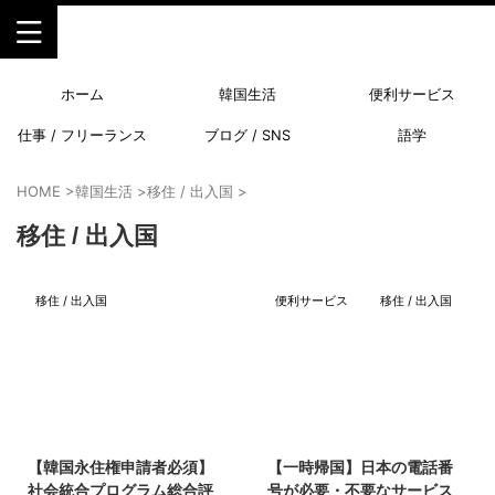
ホーム
韓国生活
便利サービス
仕事 / フリーランス
ブログ / SNS
語学
HOME
>
韓国生活
>
移住 / 出入国
>
移住 / 出入国
移住 / 出入国
便利サービス
移住 / 出入国
2022/11/26
2023/10/21
【韓国永住権申請者必須】
【一時帰国】日本の電話番
社会統合プログラム総合評
号が必要・不要なサービス