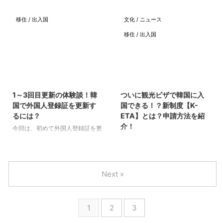
PickGo - 欲しいものが当日届く
本記事は、0円プランがあったと
じく一時帰国される方のために
辺ホテルで隔離中です。 先日、
アプリ 開発 ...
きに書いた記事です。現在は最安
も、韓国→日本へ一時帰国マニュ
韓国→日本の一時帰国の一連の流
移住 / 出入国
文化 / ニュース
で約1000円かかりま ...
アルを書いてみました。 一時帰
れなどを以下の記事でまとめまし
移住 / 出入国
国される方が、安全にスムーズに
たが、 今回は、帰国当日の日本
帰国できますように。 日本一時
入国の様子や、ホテル隔離の状況
帰国～韓国入国の流れ 以下は、
を紹介しようと思います。 水際
2021年12月11日時点の情報で
対策は日に日に変わるので、12月
2023/10/12
2022/5/19
す。 日本に一時帰国をして、韓
2週目あたりに入国した人はこう
国に帰ってくるまでの流れをおお
だったんだな～という感じで参考
1～3回目更新の体験談！韓
ついに観光ビザで韓国に入
まかにまとめてみました。 上記
にしていただければと思います。
国で外国人登録証を更新す
国できる！？新制度【K-
の流れで、一つずつ説明していき
帰国当日の流れ 待機時間は、
るには？
ETA】とは？申請方法を紹
ます！ 航空券購入、保険加入、
日・時間・タイミングによって変
介！
今回は、初めて外国人登録証を更
WifiまたはSIM契約 航空券購入 海
わってくると思いますが、 私は
新してきたのでその内容を記録に
2022年に入り、コロナ対策が緩
...
着陸からホテルの部屋に入るま
残そうと思います。 この1年後と
和されて、海外旅行が出来る日が
で、約7時間か ...
2年後に更新した際の内容も追記
徐々に近づいていると思います。
しました！ 韓国に来て初めて外
約3年ほど渡韓できていない韓国
Next »
国人登録をした時の内容は、以下
好きの方々は、韓国に行きたくて
の記事ぜひ参考にしてください^^
うずうずしている人も多いのでは
ちなみに、3年前から以下のよ
ないでしょうか。 今回は、コロ
1
2
3
うな韓国生活に関するブログを書
ナ流行以前には無かった「K-
いてます！ 外国人登録証とは 韓
ETA」という制度を紹介します。