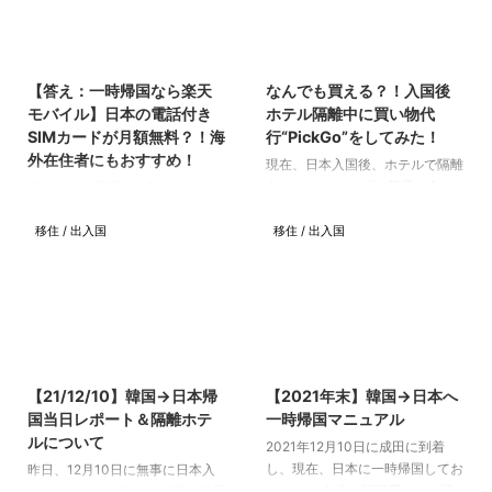
Narita Airport【公式】
いる方はぜひ最後までチェックし
(@narita.airport_official)님의 공
てください^^ カカオペイ
2023/10/21
2023/10/21
유 게시물 私は、朝の成田→ソウ
(KakaoPay)とは 카카오페이 開発
ルの便だったのですが、人はそこ
元:kakaopay corp. 無料 posted
【答え：一時帰国なら楽天
なんでも買える？！入国後
そこ多かったです。 チェックイ
withアプリーチ 韓国在住者の方
モバイル】日本の電話付き
ホテル隔離中に買い物代
ンは、1人ずつ確認する書類が多
の中で、Kakaoを知らない人はい
SIMカードが月額無料？！海
行“PickGo”をしてみた！
いので、時間がかか ...
ないですよね。笑 一応、簡単に
外在住者にもおすすめ！
現在、日本入国後、ホテルで隔離
説明すると、韓国で最もメジャー
中なのですが、 「お菓子が食べ
現在、一時帰国中の私は、やっと
なメッセンジャーSNSである
たい！！コーヒー飲みた
2週間の隔離が終わり、 SIMカー
KakaoT ...
い！！！」という欲望が出てきま
移住 / 出入国
移住 / 出入国
ド(スマホ)の契約に行ってきまし
した。 仁川空港で、隔離中の食
た！！！ 日本でスマホを利用す
べ物を買いこもうと思っていたの
るには、Wifiをレンタルするか、
に、なぜか忘れてしまい、持ち込
SIMカードを買う・契約する方法
みの食べ物がほぼ無い状態で隔離
がありますが、 私は色々吟味し
に入ってしまいました（泣） そ
た結果、楽天モバイルにしまし
2023/10/21
2023/10/21
んななか、成田空港周辺でも使え
た。 改めて「楽天モバイルす
る買い物代行サービスを発見した
ご！！！最強すぎ！！！」と感動
【21/12/10】韓国→日本帰
【2021年末】韓国→日本へ
ので、利用して、 お菓子とコー
しています。 本記事では、楽天
国当日レポート＆隔離ホテ
一時帰国マニュアル
ヒーをゲットできました！！
モバイルのメリット・デメリット
ルについて
2021年12月10日に成田に到着
「PickGo」というサービスにつ
を踏まえた上で、その魅力をお伝
し、現在、日本に一時帰国してお
昨日、12月10日に無事に日本入
いて紹介します！ PickGo
えしようと思います。 ＜追記＞
ります！ 自分の記録用にも、同
りをしまして、現在は成田空港周