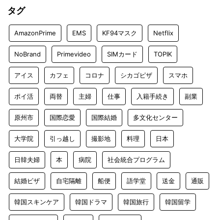
タグ
AmazonPrime
EMS
KF94マスク
Netflix
NoBrand
Primevideo
SIMカード
TOPIK
アイス
カフェ
コロナ
シカゴピザ
スマホ
ポイ活
両替
主婦
仕事
入籍手続き
副業
原州市
国際恋愛
国際結婚
多文化センター
大学院
引っ越し
撮影地
料理
日本
日韓夫婦
本
病院
社会統合プログラム
結婚ビザ
自宅隔離
船便
語学堂
送金
通販
韓国スキンケア
韓国ドラマ
韓国旅行
韓国留学