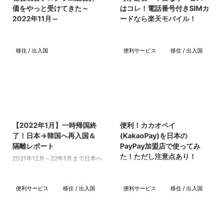
価をやっと受けてきた～
はコレ！電話番号付きSIMカ
2022年11月～
ードなら楽天モバイル！
やっと先日重い腰をあげて、社会
先日、日本に一時帰国をしていた
統合プログラムの総合評価を受け
わけですが、 生活をする上で、
移住 / 出入国
便利サービス
移住 / 出入国
てきました。 ちなみに私はプロ
かなり電話番号が必要になる場面
グラム自体を2021年2月に修了し
が多かったです。 一時帰国時
たもののやる気が起きず、最後の
に、WiFiを契約するか？SIMを買
総合評価を受けていませんでし
うか？と色々悩んでる方に、 電
た。 最近になって、「修了後2年
話番号があると、こういう場面で
以内に総合評価を受けないといけ
便利だよ！という例を紹介しよう
2023/10/21
2021/12/30
ない」という情報を発見し、
と思います。 電話番号が必要な
「やばい！！あと数か月で2年経
サービス 探せばキリがないほど
【2022年1月】一時帰国終
便利！カカオペイ
っちゃう！！」ってことで慌てて
沢山あると思うのですが、私が一
了！日本→韓国へ再入国＆
(KakaoPay)を日本の
受けることに。 意外にも、総合
時帰国中に「電話番号あってよか
隔離レポート
PayPay加盟店で使ってみ
評価の情報が中々出てこなかった
った」と思った内容をあげてみま
た！ただし注意点あり！
2021年12月～22年1月まで日本へ
ので、記録に残そうと思います。
した。 出前サービス／アプリ
一時帰国していましたが、 2022
日本に一時帰国したら試したかっ
社会統合プログラムとは？ 簡単
Uber Eats（ウーバーイーツ) 出
年1月中旬、韓国に再入国したの
た事の一つ、 「日本でカカオペ
に言うと、韓国の法務省が、外国
前/フードデリバリ ...
で、 その様子や準備についてブ
便利サービス
移住 / 出入国
便利サービス
移住 / 出入国
イ(KakaoPay)は本当に使えるの
人が韓国社会に適応できるよ ...
ログに書こうと思います！！ 日
か？！」 という疑問を検証して
本出国＠成田空港 Instagram에
みました！！ 予想外の結果にな
서 이 게시물 보기 成田空港
ったので(笑)、使いたいと思って