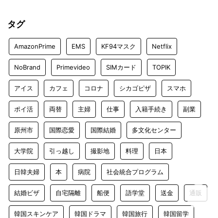
タグ
AmazonPrime
EMS
KF94マスク
Netflix
NoBrand
Primevideo
SIMカード
TOPIK
アイス
カフェ
コロナ
シカゴピザ
スマホ
ポイ活
両替
主婦
仕事
入籍手続き
副業
原州市
国際恋愛
国際結婚
多文化センター
大学院
引っ越し
撮影地
料理
日本
日韓夫婦
本
病院
社会統合プログラム
結婚ビザ
自宅隔離
船便
語学堂
送金
通販
韓国スキンケア
韓国ドラマ
韓国旅行
韓国留学