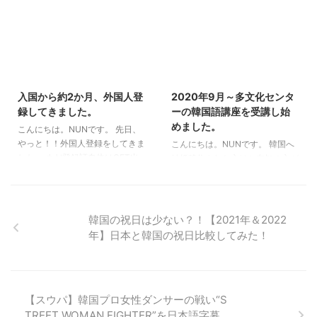
とのこと。 その為、今まさに移
が多かったです。 一時帰国時
住準備の真最中！！ 7月末ごろ
に、WiFiを契約するか？SIMを買
(来月)移住予定なので、6月(今月)
うか？と色々悩んでる方に、 電
から徐々に準備を始めました。
話番号があると、こういう場面で
私は現在実家暮らしなので、1人
便利だよ！という例を紹介しよう
2021/12/14
2021/12/14
暮らしの方よりは海外移住準備は
と思います。 電話番号が必要な
大変ではないと思います。家関連
サービス 探せばキリがないほど
入国から約2か月、外国人登
2020年9月～多文化センタ
の契約等が無いので、とにかく税
沢山あると思うのですが、私が一
録してきました。
ーの韓国語講座を受講し始
金関連や荷物を整理すれば、すん
時帰国中に「電話番号あってよか
めました。
こんにちは。NUNです。 先日、
なり行けてしまう気がします。
った」と思った内容をあげてみま
やっと！！外国人登録をしてきま
こんにちは。NUNです。 韓国へ
その為、私が現在韓国移住の為に
した。 出前サービス／アプリ
した。 まだ登録証自体はGET出
結婚移住された方はご存知の方が
準備していることや今後やろうと
Uber Eats（ウーバーイーツ) 出
来ていません(発行まで1ヵ月程度
多いと思いますが、韓国では外国
していることを、まとめ ...
前/フードデリバリ ...
かかる)が、一歩前進です。 登録
人移住者に対して、多文化センタ
自体は難しいことでは無かったの
ーという所で語学や料理や就職支
で、外国人登録の流れを簡単に書
援など様々なサポートを、無料で
韓国の祝日は少ない？！【2021年＆2022
いていこうと思います。 <追記>
してくれます。 多文化センター
年】日本と韓国の祝日比較してみた！
この1年後に、外国人登録証を更
は、市ごとにあるので、居住地に
新しました。その際の記事は以下
よって開講されてる授業やスケジ
の通りです(^^) そもそも外国人登
ュールや内容が異なりますが、
録とは 参照：いらすとや そもそ
私の地域では、コロナがまた若干
【スウパ】韓国プロ女性ダンサーの戦い“S
も、外国人登録とは、韓国に91日
落ち着いてきたタイミング(2020
以上滞在する外国人は全員行わな
TREET WOMAN FIGHTER”を日本語字幕
年9月後半)で、多文化センターの