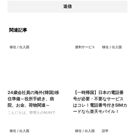
関連記事
移住 / 出入国
便利サービス
移住 / 出入国
2022/4/21
2023/10/21
24歳会社員の海外(韓国)移
【一時帰国】日本の電話番
住準備～役所手続き、病
号が必要・不要なサービス
院、お金、荷物関連～
はコレ！電話番号付きSIMカ
ードなら楽天モバイル！
こんにちは。管理人のNUNで
す。 私は現在F-6ビザ(配偶者ビ
先日、日本に一時帰国をしていた
ザ)を申請中で、コロナ影響で現
わけですが、 生活をする上で、
在はビザ発行まで約1ヵ月かかる
移住 / 出入国
移住 / 出入国
語学
かなり電話番号が必要になる場面