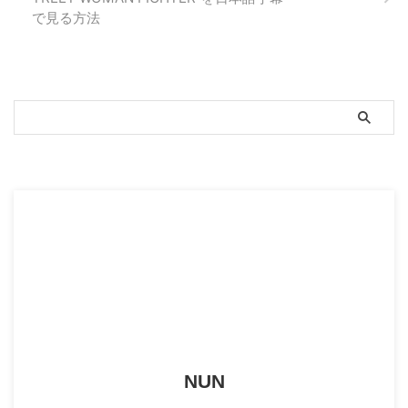
ければいけません。留学やワーホ
韓国語講座がスタートしたので、
で見る方法
リ、結婚など目的は違えど、入 ...
初めて参加することにしました。
参加するまでの流れと、実際の授
業の様子をまとめてみ ...
スポンサーリンク
NUN