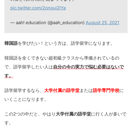
pic.twitter.com/2onouj2lYa
— aah! education (@aah_education)
August 25, 2021
韓国語
を学びたい！という方は、語学留学になります。
韓国語を全くできない超初級クラスから準備されているの
で、語学留学したい人は
自分の今の実力で悩む必要はないで
す。
語学留学するなら、
大学付属の語学堂
または
語学専門学校
に
いくことになります。
この2つの中だと、やはり
大学付属の語学堂
に行く人が多いで
す。