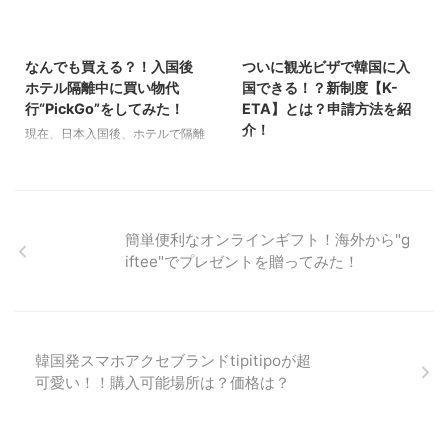
YouTube！！ 通勤時間も暇な時
までを、書いていこうと思いま
2023/10/21
2022/5/19
も寝る前も、いつでもどこでも無
す！ 出国前日までの過ごし方 出
料で見れるYoutubeで、韓国語に
国日が7月25日だったので、7月
なんでも買える？！入国後
ついに観光ビザで韓国に入
関する講義を見漁りました。 そ
中は、とにかく最後に会える友人
ホテル隔離中に買い物代
国できる！？新制度【K-
こで、インフルエンサーが勉強法
と会うこと、荷物準備、出国前の
行“PickGo”をしてみた！
ETA】とは？申請方法を紹
まとめを発信しているものではな
手続きをすることで忙しく過ごし
介！
現在、日本入国後、ホテルで隔離
く、ちゃんとした韓国語を扱う専
ました。 小学校から大学、会社
中なのですが、 「お菓子が食べ
2022年に入り、コロナ対策が緩
門機関が韓国語講座として提供し
の同期、などなど、今までお世話
たい！！コーヒー飲みた
和されて、海外旅行が出来る日が
て ...
になった友人と出来るだけ少人数
い！！！」という欲望が出てきま
徐々に近づいていると思います。
かつ日中(風通しが良い場所で ...
した。 仁川空港で、隔離中の食
約3年ほど渡韓できていない韓国
べ物を買いこもうと思っていたの
好きの方々は、韓国に行きたくて
簡単便利なオンラインギフト！海外から"g
に、なぜか忘れてしまい、持ち込
うずうずしている人も多いのでは
iftee"でプレゼントを贈ってみた！
みの食べ物がほぼ無い状態で隔離
ないでしょうか。 今回は、コロ
に入ってしまいました（泣） そ
ナ流行以前には無かった「K-
んななか、成田空港周辺でも使え
ETA」という制度を紹介します。
る買い物代行サービスを発見した
正しい情報を入手して、安心安全
ので、利用して、 お菓子とコー
に、韓国旅行が出来るように、こ
韓国発スマホアクセブランドtipitipoが超
ヒーをゲットできました！！
の記事が参考になれば嬉しいで
可愛い！！購入可能場所は？価格は？
「PickGo」というサービスにつ
す。 現在、韓国に入国可能なの
いて紹介します！ PickGo
か？ 本記事を作成したのが2022
PickGo - 欲しいものが当日届く
年5月時点では、一般的な旅行者