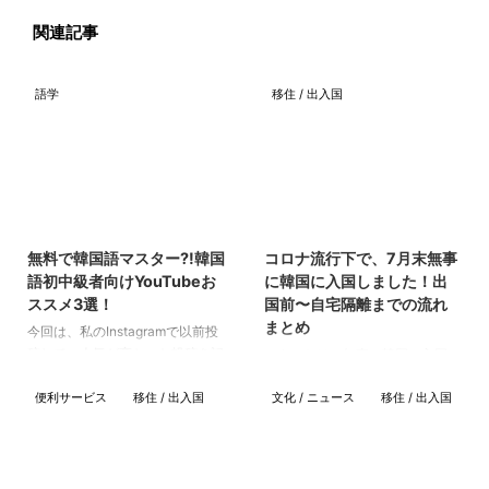
関連記事
語学
移住 / 出入国
2023/10/21
2021/12/14
無料で韓国語マスター?!韓国
コロナ流行下で、7月末無事
語初中級者向けYouTubeお
に韓国に入国しました！出
ススメ3選！
国前〜自宅隔離までの流れ
まとめ
今回は、私のInstagramで以前投
稿して、人気が高かった投稿を記
こんにちは、無事に韓国に入国
事にまとめてみます。 私は、最
し、気づいたら自宅隔離13日目
初から韓国語教室に通い始めたの
便利サービス
移住 / 出入国
文化 / ニュース
移住 / 出入国
のNUNです。 2週間も家で引きこ
ですが、レッスンは週1なのです
もってやること無いだろうな〜と
ぐ忘れちゃうんですよね。 それ
思っていたら 案外あっという間
で、なんとか毎日韓国語を触れる
に13日目です。なんか逆に怖
方法を考えたら、やっぱり
い。笑 入国〜自宅隔離中の現在