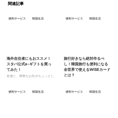
関連記事
便利サービス
韓国生活
便利サービス
韓国生活
2023/10/21
2023/11/23
海外在住者にもおススメ！
旅行好きなら絶対作るべ
スタバ公式e-ギフトを買っ
し！韓国旅行も便利になる
てみた！
全世界で使えるWISEカード
とは？
友達に、簡単なお礼やちょっとし
たプレゼントを贈りたい時って、
今回は、海外旅行に便利な
オンラインギフトが便利ですよ
“WISEカード”を紹介したいと思
ね！ 私が一番よく使う＆よく貰
便利サービス
韓国生活
便利サービス
韓国生活
います。 WISEカードがある
うオンラインギフトは、カフェチ
と、外貨の引き出し、クレジット
ケットなんですが、中でもスター
決済が楽々便利にできるようにな
バックスのギフトは全国にあるの
りますよ！ 私が実際に、海外送
で外れないし嬉しいです！！ 今
金した、以下の記事も参考にして