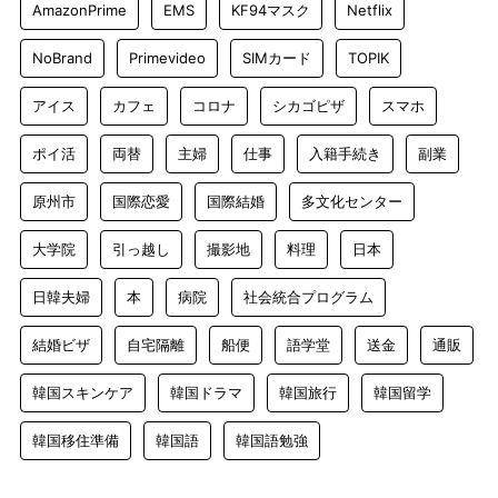
AmazonPrime
EMS
KF94マスク
Netflix
NoBrand
Primevideo
SIMカード
TOPIK
アイス
カフェ
コロナ
シカゴピザ
スマホ
ポイ活
両替
主婦
仕事
入籍手続き
副業
原州市
国際恋愛
国際結婚
多文化センター
大学院
引っ越し
撮影地
料理
日本
日韓夫婦
本
病院
社会統合プログラム
結婚ビザ
自宅隔離
船便
語学堂
送金
通販
韓国スキンケア
韓国ドラマ
韓国旅行
韓国留学
韓国移住準備
韓国語
韓国語勉強