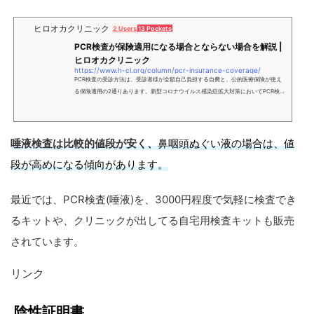
ヒロオカクリニック
2 Users
13 Pockets
PCR検査が保険適用になる場合とならない場合を解説 |
ヒロオカクリニック
https://www.h-cl.org/column/pcr-insurance-coverage/
PCR検査の受診方法は、受診者様が全額自己負担する自費と、公的医療保険が使え
る保険適用の2通りあります。新型コロナウイルス感染症拡大対策においてPCR検査
はとても重要な役割を担っています。PCR検査の保険適用のルールについて解説し
ます。
唾液検査は比較的値段が安く、
鼻咽頭ぬぐい液の場合は、値
段が高めになる傾向があります。
最近では、PCR検査(唾液)を、3000円程度で気軽に検査でき
るキットや、クリニックが出してる自宅用検査キットも販売
されています。
リンク
陰性証明書