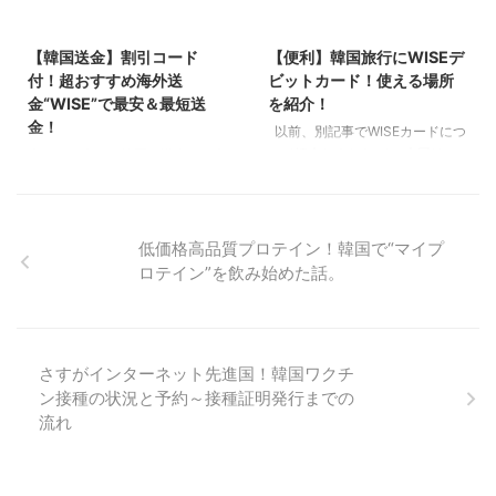
回は、初めて使ってみたスタバ公
みて下さい！ WISEとは How
2023/10/21
2023/12/13
式オンラインギフト(eGift)のにつ
many currencies do you hold in
いて紹介します～～！ スタバ公
your Wise account?
【韓国送金】割引コード
【便利】韓国旅行にWISEデ
式オンラインギフト(eGift) スタ
pic.twitter.com/XEzTeCv7AI —
付！超おすすめ海外送
ビットカード！使える場所
バの商品ギフトを、会員登録なし
Wise (@Wise) Apr ...
金“WISE”で最安＆最短送
を紹介！
で簡単に友人にプレゼントできま
金！
以前、別記事でWISEカードにつ
す！ 購入後発行されるURLを友
いて紹介しましたが、 今回は、
先日、日本から韓国に送金する方
人に贈るだけでOK！全国のスタ
韓国内でWISEカードを利用して
法を調べていたところ “WISE”の
...
みた体験談を紹介します。 Wise
口コミが良かったので利用してみ
カードとは？ Wiseカードは、世
ました！ ※ちなみに、少し前まで
界中で使えるデビットカードで、
サービス名が「Transferwise」と
低価格高品質プロテイン！韓国で“マイプ
安価な手数料で便利に利用できま
いうサービス名でしたが、
ロテイン”を飲み始めた話。
す。 Wiseカードは、世界どこ
「WISE」に変更になりました。
でもすぐにチャージして使えるの
サービス内容は同じです。 実際
がメリットだと思います。 韓国
に使ってみて結果的に、人にお勧
では、Wowpassなども有名です
めしたいほど早くて安い大満足な
さすがインターネット先進国！韓国ワクチ
が、Wowpassは設置されてる機
サービスでした。 ただ、利用す
ン接種の状況と予約～接種証明発行までの
械まで行かないと行けず、韓国の
る前に一番気になった、 「どの
みで利用可能です。 &nbs ...
くらいで送れるの？」「手数料実
流れ
際いくら？」という疑問を解決す
る記事が多くなかったので、 実
際に、私が送金した流れや取引に