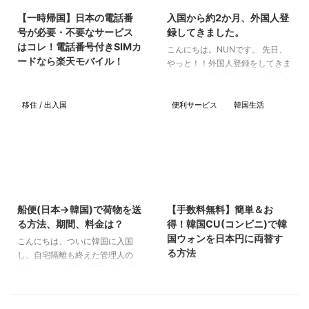
【一時帰国】日本の電話番
入国から約2か月、外国人登
号が必要・不要なサービス
録してきました。
はコレ！電話番号付きSIMカ
こんにちは。NUNです。 先日、
ードなら楽天モバイル！
やっと！！外国人登録をしてきま
した。 まだ登録証自体はGET出
先日、日本に一時帰国をしていた
来ていません(発行まで1ヵ月程度
わけですが、 生活をする上で、
かかる)が、一歩前進です。 登録
移住 / 出入国
便利サービス
韓国生活
かなり電話番号が必要になる場面
自体は難しいことでは無かったの
が多かったです。 一時帰国時
で、外国人登録の流れを簡単に書
に、WiFiを契約するか？SIMを買
いていこうと思います。 <追記>
うか？と色々悩んでる方に、 電
この1年後に、外国人登録証を更
話番号があると、こういう場面で
新しました。その際の記事は以下
便利だよ！という例を紹介しよう
2021/12/14
2023/10/21
の通りです(^^) そもそも外国人登
と思います。 電話番号が必要な
録とは 参照：いらすとや そもそ
サービス 探せばキリがないほど
船便(日本→韓国)で荷物を送
【手数料無料】簡単＆お
も、外国人登録とは、韓国に91日
沢山あると思うのですが、私が一
る方法、期間、料金は？
得！韓国CU(コンビニ)で韓
以上滞在する外国人は全員行わな
時帰国中に「電話番号あってよか
国ウォンを日本円に両替す
こんにちは、ついに韓国に入国
ければいけません。留学やワーホ
った」と思った内容をあげてみま
る方法
し、自宅隔離も終えた管理人の
リ、結婚など目的は違えど、入 ...
した。 出前サービス／アプリ
NUNです！ 先日、韓国に来る前
以前、海外送金サービス
Uber Eats（ウーバーイーツ) 出
に日本から韓国に送った船便が無
Utransferでは、手数料が1年間無
前/フードデリバリ ...
事に到着しました！ 発送する
料で最もお得に韓国→日本へ海外