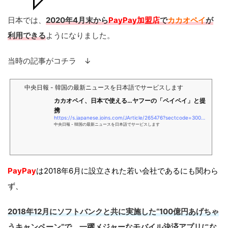
日本では、
2020年4月末から
PayPay加盟店
で
カカオペイ
が
利用できる
ようになりました。
当時の記事がコチラ ↓
中央日報 - 韓国の最新ニュースを日本語でサービスします
カカオペイ、日本で使える…ヤフーの「ペイペイ」と提
携
https://s.japanese.joins.com/JArticle/265476?sectcode=300&#038;servcode=300
中央日報 - 韓国の最新ニュースを日本語でサービスします
PayPay
は2018年6月に設立された若い会社であるにも関わら
ず、
2018年12月にソフトバンクと共に実施した“100億円あげちゃ
うキャンペーン”で、一躍メジャーなモバイル決済アプリにな