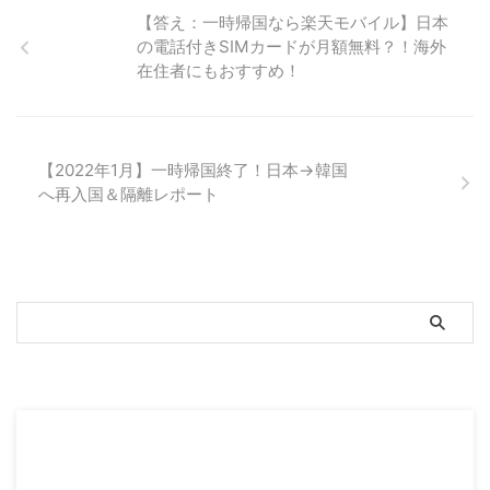
際、何点か戸惑った部分や失敗し
送金が出来るとご紹介しました。
【答え：一時帰国なら楽天モバイル】日本
た点があったので、誰かの参考に
今回は、そのUtransferのもう一
の電話付きSIMカードが月額無料？！海外
なればと思い、まとめてみまし
つの強みである、外貨の両替につ
た。 船便(日本→韓国)の料金は？
在住者にもおすすめ！
いて紹介しようと思います！ 韓
郵便局の船便(日本→韓国)の料金
国で初めてのコンビニで外貨を
表はコチラです。 引用：郵便局
GETできるサービスであり、簡単
hp EMS(料金表はコチラ)に比べ
かつ超お得に両替が可能です。
ると、船便は、かなり安い！ 例
最近、一時帰国をされる方も増
【2022年1月】一時帰国終了！日本→韓国
えば、10Kgを送る場合、EMSの
え、お得にウォンから日本円に両
へ再入国＆隔離レポート
場合は10500円ですが、船便だと
替できる方法を知りたい人も多い
4300円です。送る重量によりま
と思います。 ぜひ、Utransferで
すが、EMS ...
韓国ウォンから日本円に両替する
方法を最後までチェックしてくだ
さい^^ ...
スポンサーリンク