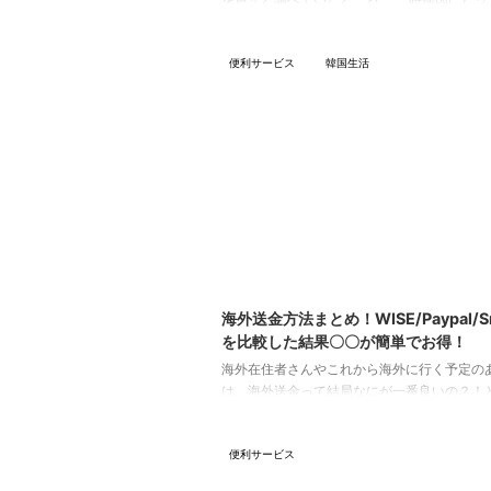
を色々と調べていたところ、 一時帰国にピッ
心安全の格安SIMを発見しました！ その名
も“mineo(マイネオ)”です。 この、mineoに
便利サービス
韓国生活
紹介していこうと思います。 mineoとは マ
新料金が発表されたって！ぼくも会場にいっ
よ！「しゃちょう」さんもいたんだ！ドキド
った、、、 #mineo #マイピタ
pic.twitter.com/nBGfULsz0n — マイぴょ
公式キャラクター】 (@m ...
202
海外送金方法まとめ！WISE/Paypal/Sm
を比較した結果〇〇が簡単でお得！
海外在住者さんやこれから海外に行く予定の
は、海外送金って結局なにが一番良いの？！
る方も多いのではないでしょうか。 今回は、
の種類を全て洗い出して紹介していこうと思
便利サービス
海外送金の種類 そもそも、日本から海外に
る方法は、何種類あるのでしょうか。 結論か