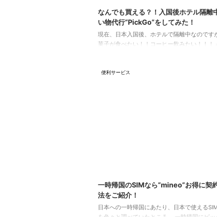
なんでも買える？！入国後ホテル隔離
い物代行“PickGo”をしてみた！
現在、日本入国後、ホテルで隔離中なのですが
菓子が食べたい！！コーヒー飲みたい！！！
欲望が出てきました。 仁川空港で、隔離中の
買いこもうと思っていたのに、なぜか忘れて
便利サービス
持ち込みの食べ物がほぼ無い状態で隔離に入
いました（泣） そんななか、成田空港周辺で
買い物代行サービスを発見したので、利用して
子とコーヒーをゲットできました！！ 「Pick
いうサービスについて紹介します！ PickGo Pic
欲しいものが当日届くアプリ 開発 ...
202
一時帰国のSIMなら“mineo”お得に契
法をご紹介！
日本への一時帰国にあたり、日本で使えるSI