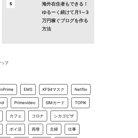
海外在住者もできる！
5
ゆるーく続けて月1～3
万円稼ぐブログを作る
方法
マップ
nPrime
EMS
KF94マスク
Netflix
nd
Primevideo
SIMカード
TOPIK
カフェ
コロナ
シカゴピザ
ポイ活
両替
主婦
仕事