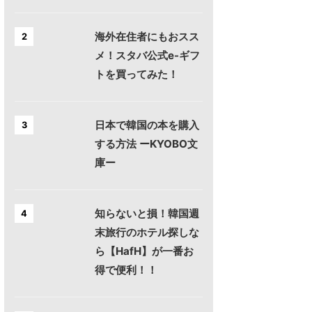
海外在住者にもおスス
2
メ！スタバ公式e-ギフ
トを買ってみた！
日本で韓国の本を購入
3
する方法 ーKYOBO文
庫ー
知らないと損！韓国週
4
末旅行のホテル探しな
ら【HafH】が一番お
得で便利！！