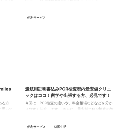
タリの安
今回は、韓国在住者必見の海外送金サービス
『Utransfer』について紹介しようと思います！
ついて色々
「Utransferって何？」「初めて聞いた」って方々の為
便利サービス
イネオの
に、サービスの説明と、実際に送金してみた手順も紹
てきた
介します。 海外送金を初めてする方は特に、送金は銀
キしちゃ
行を想像すると思いますが、銀行の場合は手数料が高
く、最低手数料だけでも4000円程度かかります。 し
ん【マイネオ
かし、『Utransfer』を利用することで、手数料は無料
で、超お得に海外送金ができるようになります。
Utransferとは 유트 ...
3/10/21
2023/10/21
iles
渡航用証明書込みPCR検査都内最安値クリニ
ックはココ！留学や出張する方、必見です！
ある方
今回は、PCR検査の違いや、料金相場などなどを分か
と思って
りやすく紹介します。 さらに、最安値でPCR検査の陰
海外送金
性証明書がゲットできる東京都内のクリニックも紹介
います。
するので、最後までぜひご覧ください！ PCR検査に
便利サービス
韓国生活
お金を送
ついて コロナウイルスを検出するためのPCR検査の感
ら言う
度(正確性)は、一般的に約70％と言われています。 そ