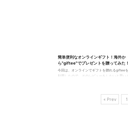
と、大きく分けて5つあります。 日本支店の
系銀行から送金 日本の都市銀行から送金 郵便
ちょ銀行)から送金 ネット銀行から送金 資金
(民間サービス)から送金 日本支店のあ ...
202
簡単便利なオンラインギフト！海外か
ら"giftee"でプレゼントを贈ってみた
今回は、オンラインでギフトを贈れるgiftee
利用したので、そのレビューをしたいと思いま
内のサービスですが、海外在住者さんでも、
る方にギフトが送れるのでぜひ参考にしてみ
い。 ちなみに、オンラインのカタログギフト
« Prev
1
いる方は、カタログギフト専門の"GiftPad"
＾＾ gifteeとは gifteeは、オンラインで
ントを贈れるオンラインサービスです。 いわ
ギフト、オンラインギフトのサービスです。 
かって、思い立ったらすぐに ...