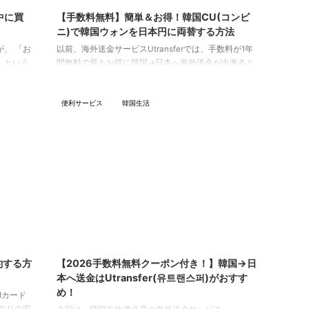
中に買
【手数料無料】簡単＆お得！韓国CU(コンビ
ニ)で韓国ウォンを日本円に両替する方法
、 「お
以前、海外送金サービスUtransferでは、手数料が1年
」という
間無料で最もお得に韓国→日本へ海外送金が出来ると
食べ物を
ご紹介しました。 今回は、そのUtransferのもう一つ
しまい、
の強みである、外貨の両替について紹介しようと思い
便利サービス
韓国生活
ってしま
ます！ 韓国で初めてのコンビニで外貨をGETできるサ
も使える
ービスであり、簡単かつ超お得に両替が可能です。 最
、 お菓
近、一時帰国をされる方も増え、お得にウォンから日
Go」と
本円に両替できる方法を知りたい人も多いと思いま
kGo -
す。 ぜひ、Utransferで韓国ウォンから日本円に両替
する方法を最後までチェックしてください^^ ...
3/10/21
2026/3/19
約する方
【2026手数料無料クーポン付き！】韓国→日
本へ送金はUtransfer(유트랜스퍼)がおすす
め！
Mカード