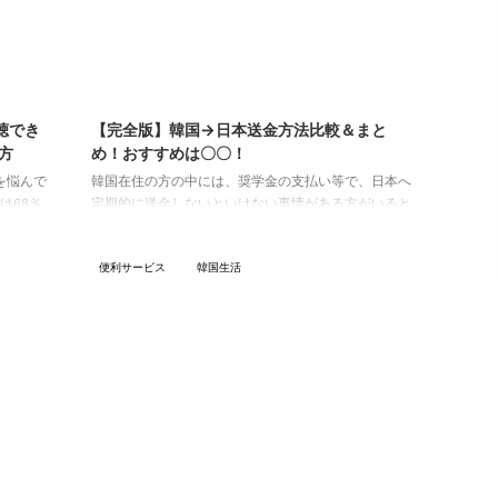
23/11/9
2025/6/10
聴でき
【完全版】韓国→日本送金方法比較＆まと
方
め！おすすめは〇〇！
を悩んで
韓国在住の方の中には、奨学金の支払い等で、日本へ
は68％
定期的に送金しないといけない事情がある方がいると
ほど、ず
思います。 そういう方にとっては、送金ごとの手数料
切れてい
が出来るだけ安いサービスが嬉しいですよね！ そのた
便利サービス
韓国生活
セールを
め、今回は、韓国→日本への送金方法を全て洗い出
は、お得
し、最もお得でおすすめなサービスを調査していこう
ようと思い
と思います！ 韓国→日本への送金手段 大きく分けて
を契約す
こちらの3つ。 銀行から送金 郵便局から送金 資金移動
海外在住
業者(民間の送金サービス)から送金 1つ1つ細かく見て
いきましょう！ 銀行から送金 お金 ...
3/10/21
2023/10/21