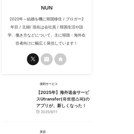
NUN
2020年～結婚を機に韓国移住 / ブロガー2
年目 / 主婦/ 現在は会社員 / 韓国生活や語
学、働き方などについて、主に韓国・海外在
住者向けに幅広く発信しています！
便利サービス
【2025年】海外送金サービ
スUtransfer(유트랜스퍼)の
アプリが、新しくなった！
2025/6/11
美容