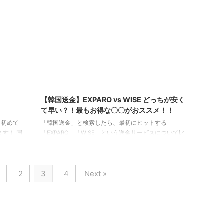
ある外国
のため、陽性でも絶対にコロナにかかっているとは言
局(ゆう
い切れないという現状です。 検査方法は、インフルエ
移動業者
ンザの検査のように鼻の奥を綿棒でこすり、液体を取
る「鼻咽頭ぬぐい液」か「唾液」の検体で検査を ...
3/10/21
2023/10/21
【韓国送金】EXPARO vs WISE どっちが安く
！
て早い？！最もお得な〇〇がおススメ！！
を初めて
「韓国送金」と検索したら、最初にヒットする
す！ 国
「EXPARO」「WISE」という送金サービスについて比
日本にい
較していこうと思います。 韓国留学の学費を送るため
て下さ
や、韓国に住む家族や友人にお金を送る際、韓国のネ
を考えて
ットショッピングをした時などは、国内の普通の送金
2
3
4
Next »
がおススメ
よりも、手数料と時間がかかる海外送金をする必要が
気軽にプレゼ
あります。 そのため、まずは、韓国送金する方法をす
ゆる、E
べて洗い出していこうと思います。 韓国に送金する
何が便利
方法一覧 そもそも、日本から韓国にお金を送る方法
は、何種類あるのでしょうか。 結論から言うと、大き
く分けて ...