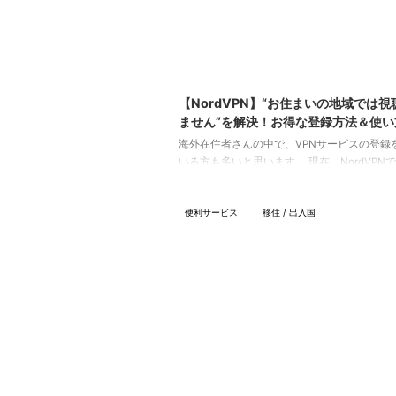
20
【NordVPN】“お住まいの地域では視
ません”を解決！お得な登録方法＆使い
海外在住者さんの中で、VPNサービスの登録
いる方も多いと思います。 現在、NordVPNで
オフセールを行っています。 私は、ここ1年
っとVPN契約したいな～と思いながら、踏み
便利サービス
移住 / 出入国
なかったのですが、 NordVPNのこのお得な
見つけ、私もこの度契約してみました！ 今回
にNordVPNを登録する方法について紹介し
ます。 VPN契約でできること VPNサービス
ると、どんな良いことがあるのでしょうか？ 
者がVPNを利 ...
202