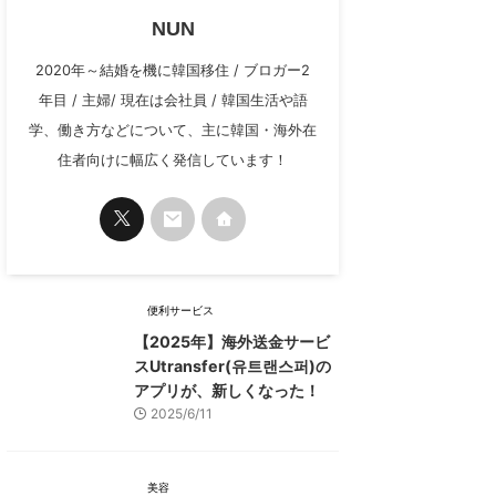
NUN
2020年～結婚を機に韓国移住 / ブロガー2
年目 / 主婦/ 現在は会社員 / 韓国生活や語
学、働き方などについて、主に韓国・海外在
住者向けに幅広く発信しています！
便利サービス
【2025年】海外送金サービ
スUtransfer(유트랜스퍼)の
アプリが、新しくなった！
2025/6/11
美容