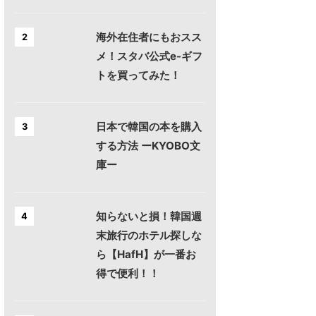
海外在住者にもおスス
2
メ！スタバ公式e-ギフ
トを買ってみた！
日本で韓国の本を購入
3
する方法 ーKYOBO文
庫ー
知らないと損！韓国週
4
末旅行のホテル探しな
ら【HafH】が一番お
得で便利！！