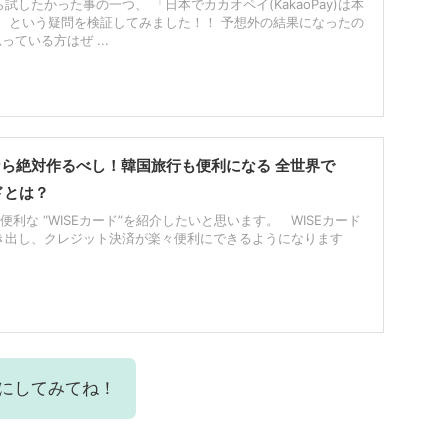
試したかった事の一つ、 「日本でカカオペイ(KakaoPay)は本
」 という疑問を検証してみました！！ 予想外の結果になったの
っている方はぜ ...
ら絶対作るべし！韓国旅行も便利になる 全世界で
ドとは？
利な “WISEカード”を紹介したいと思います。 WISEカード
き出し、クレジット決済が楽々便利にできるようになります
にしてみてね！