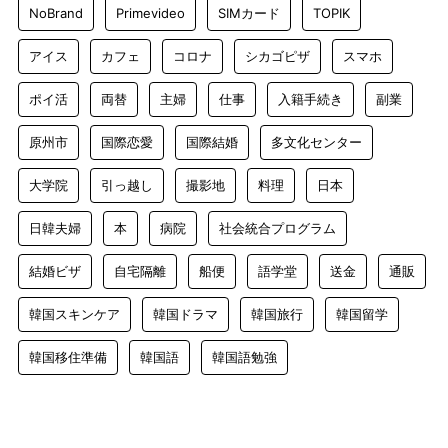
NoBrand
Primevideo
SIMカード
TOPIK
アイス
カフェ
コロナ
シカゴピザ
スマホ
ポイ活
両替
主婦
仕事
入籍手続き
副業
原州市
国際恋愛
国際結婚
多文化センター
大学院
引っ越し
撮影地
料理
日本
日韓夫婦
本
病院
社会統合プログラム
結婚ビザ
自宅隔離
船便
語学堂
送金
通販
韓国スキンケア
韓国ドラマ
韓国旅行
韓国留学
韓国移住準備
韓国語
韓国語勉強