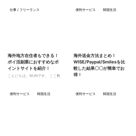
仕事 / フリーランス
便利サービス
韓国生活
2023/10/21
2023/10/21
海外地方在住者もできる！
海外送金方法まとめ！
ポイ活副業におすすめなポ
WISE/Paypal/Smilesを比
イントサイトを紹介！
較した結果〇〇が簡単でお
得！
こんにちは。NUNです。 ここ数
年よく聞く「ポイ活」ですが、こ
海外在住者さんやこれから海外に
のポイ活でお得に生活をするだけ
行く予定のある方は、海外送金っ
でなく、生計を立てている方もい
便利サービス
韓国生活
便利サービス
韓国生活
て結局なにが一番良いの？！と思
るのを知っていますか？ 「ポイ
ってる方も多いのではないでしょ
活」とは「ポイントをうまく活用
うか。 今回は、海外送金の種類
すること」の省略で、ポイントで
を全て洗い出して紹介していこう
商品やサービスを安く購入・利用
と思います。 海外送金の種類 そ
することを指します。 ポイント
もそも、日本から海外にお金を送
2023/11/9
2023/10/21
といえば、近くのスーパーや薬
る方法は、何種類あるのでしょう