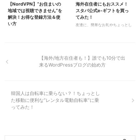
局、クレジットカードのポイント
か。 結論から言うと、大きく分
【NordVPN】“お住まいの
海外在住者にもおススメ！
が一番身近だと思いますが、今回
けて5つあります。 日本支店のあ
地域では視聴できません”を
スタバ公式e-ギフトを買っ
は、アプリを通して商品・サービ
る外国系銀行から送金 日本の都
解決！お得な登録方法＆使
てみた！
スを購入することで得られるポイ
市銀行から送金 郵便局(ゆうちょ
い方
友達に、簡単なお礼やちょっとし
ントを紹介しようと思います！
銀行)から送金 ネット銀行から送
たプレゼントを贈りたい時って、
海外在住者さんの中で、VPNサー
たかがポイントされどポイントの
金 資金移動業者(民間サービス)か
オンラインギフトが便利ですよ
ビスの登録を悩んでいる方も多い
世界をご紹介します！ &nbs ...
ら送金 日本支店のあ ...
ね！ 私が一番よく使う＆よく貰
と思います。 現在、NordVPNで
うオンラインギフトは、カフェチ
は68％オフセールを行っていま
ケットなんですが、中でもスター
す。 私は、ここ1年ほど、ずっ
【海外/地方在住者も！】誰でも10分で出
バックスのギフトは全国にあるの
とVPN契約したいな～と思いなが
来るWordPressブログの始め方
で外れないし嬉しいです！！ 今
ら、踏み切れていなかったのです
回は、初めて使ってみたスタバ公
が、 NordVPNのこのお得なセー
式オンラインギフト(eGift)のにつ
ルを見つけ、私もこの度契約して
いて紹介します～～！ スタバ公
みました！ 今回は、お得に
韓国人は自転車に乗らない？！ちょっとし
式オンラインギフト(eGift) スタ
NordVPNを登録する方法につい
た移動に便利な“レンタル電動自転車”に乗
バの商品ギフトを、会員登録なし
て紹介しようと思います。 VPN
で簡単に友人にプレゼントできま
契約でできること VPNサービス
ってみた！
す！ 購入後発行されるURLを友
を契約すると、どんな良いことが
人に贈るだけでOK！全国のスタ
あるのでしょうか？ 海外在住者
...
がVPNを利 ...