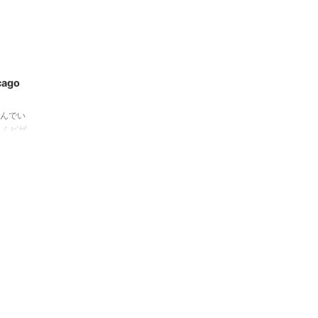
3/10/21
ago
んでい
よくピザ
ベントが
がありま
。 日本
！」とい
?) 普段
、「パス
食べた
...