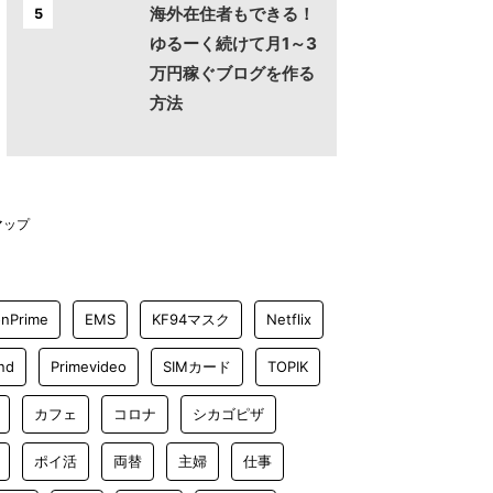
海外在住者もできる！
5
ゆるーく続けて月1～3
万円稼ぐブログを作る
方法
マップ
nPrime
EMS
KF94マスク
Netflix
nd
Primevideo
SIMカード
TOPIK
カフェ
コロナ
シカゴピザ
ポイ活
両替
主婦
仕事