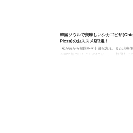
202
韓国ソウルで美味しいシカゴピザ(Chic
Pizza)のおススメ店3選！
私が昔から韓国を何十回も訪れ、また現在住
る中で気づいたことの1つが、、、 韓国人は
を食べるということ。笑 私は今まで何かイ
ある時くらいしか、ピザを頼んで食べたこと
せんでした。それもピザ＝デリバリーピザです
にいたころは、友達と「ピザを食べに行こう
う会話はしたことが無い気がします。(私だけw
「ごはん食べに外に行こう」と考えたときに
タが食べたい」「焼肉食べたい」「ラーメン
い」とは思いますが、「ピザを食べに行こう」と 