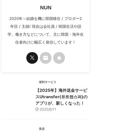
NUN
2020年～結婚を機に韓国移住 / ブロガー2
年目 / 主婦/ 現在は会社員 / 韓国生活や語
学、働き方などについて、主に韓国・海外在
住者向けに幅広く発信しています！
便利サービス
【2025年】海外送金サービ
スUtransfer(유트랜스퍼)の
アプリが、新しくなった！
2025/6/11
美容