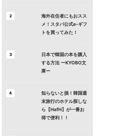
海外在住者にもおスス
2
メ！スタバ公式e-ギフ
トを買ってみた！
日本で韓国の本を購入
3
する方法 ーKYOBO文
庫ー
知らないと損！韓国週
4
末旅行のホテル探しな
ら【HafH】が一番お
得で便利！！