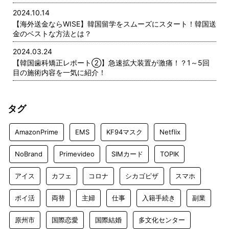
2024.10.14
【海外送金ならWISE】韓国留学をスムーズにスタート！韓国送
金のベストな方法とは？
2024.03.24
【韓国歯科矯正レポート➁】急速拡大装置が激痛！？1～5回
目の施術内容を一気に紹介！
タグ
AmazonPrime
EMS
KF94マスク
Netflix
NoBrand
Primevideo
SIMカード
TOPIK
アイス
カフェ
コロナ
シカゴピザ
スマホ
ポイ活
両替
主婦
仕事
入籍手続き
副業
原州市
国際恋愛
国際結婚
多文化センター