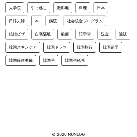
大学院
引っ越し
撮影地
料理
日本
日韓夫婦
本
病院
社会統合プログラム
結婚ビザ
自宅隔離
船便
語学堂
送金
通販
韓国スキンケア
韓国ドラマ
韓国旅行
韓国留学
韓国移住準備
韓国語
韓国語勉強
© 2026 NUNLOG