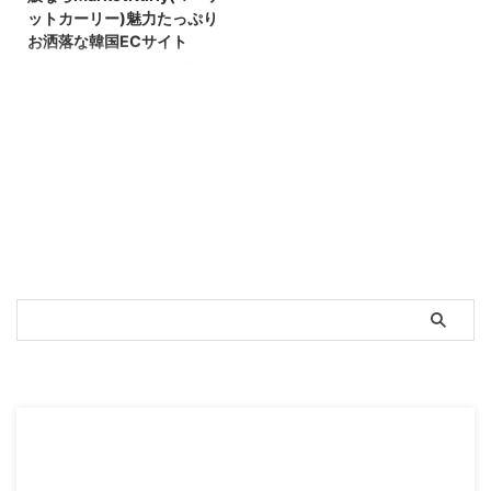
ットカーリー)魅力たっぷり
お洒落な韓国ECサイト
こんにちは。NUNです。 最近、
初めて、MarketKurly(マーケット
カーリー)を利用しました。 初め
て聞いた方は、何のお店？！って
分かりづらいかもしれませんが、
韓国の食品通販サイトです！ 食
品をメインにしてますが、実はコ
スメや家電など幅広く購入可能で
す！ 韓国通販の定番の쿠판(クー
パン)やGmarketとはまた全然違
う魅力が沢山あるので、今回はこ
のマーケットカーリーについて紹
介したいと思います＾＾ 最後
に、お得に買い物できる割引コー
スポンサーリンク
ドを紹介してるのでぜひ最後まで
みて頂けると嬉しいです！ ...